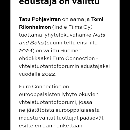
edustaja on valittu
Tatu Pohjavirran
Tomi
ohjaama ja
Riionheimon
(Indie Films Oy)
tuottama lyhytelokuvahanke
Nuts
and Bolts
(suunniteltu ensi-ilta
2024) on valittu Suomen
ehdokkaaksi Euro Connection -
yhteistuotantofoorumin edustajaksi
vuodelle 2022.
Euro Connection on
eurooppalaisten lyhytelokuvien
yhteistuotantofoorumi, jossa
neljästätoista eurooppalaisesta
maasta valitut tuottajat pääsevät
esittelemään hankettaan