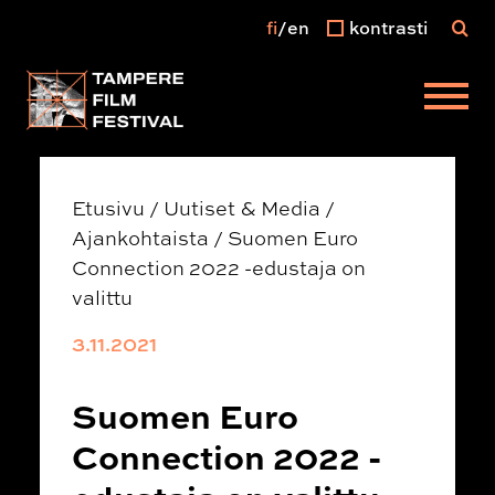
fi
en
kontrasti
Päävalikko
Etusivu
/
Uutiset & Media
/
Ajankohtaista
/
Suomen Euro
Connection 2022 -edustaja on
valittu
3.11.2021
Suomen Euro
Connection 2022 -