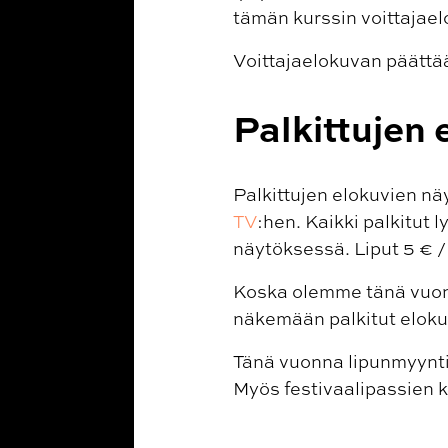
tämän kurssin voittajael
Voittajaelokuvan päättää
Palkittujen
Palkittujen elokuvien nä
TV
:
hen. Kaikki palkitut 
näytöksessä. Liput 5 € /
Koska olemme tänä vuonna
näkemään palkitut elokuv
Tänä vuonna lipunmyynti j
Myös festivaalipassien k