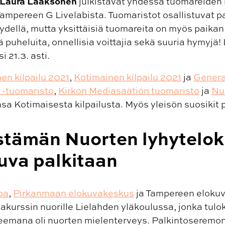
Laura Laaksonen
julkistavat yhdessä tuomareiden 
ampereen G Livelabista. Tuomaristot osallistuvat p
dellä, mutta yksittäisiä tuomareita on myös paikan
ä puheluita, onnellisia voittajia sekä suuria hymyjä!
 21.3. asti.
en kilpailu 2021
,
Kotimainen kilpailu 2021
ja
Genera
 -tuomaristo
,
Kirkon Mediasäätiön tuomaristo
ja
Nu
sa Kotimaisesta kilpailusta. Myös yleisön suosikit 
stämän Nuorten lyhytelo
kuva palkitaan
pa
,
Pirkanmaan elokuvakeskus
ja Tampereen elokuva
kurssin nuorille Lielahden yläkoulussa, jonka tulo
teemana oli nuorten mielenterveys. Palkintoseremo