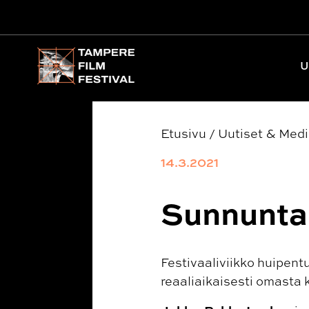
Päävalikko
U
Etusivu
/
Uutiset & Med
14.3.2021
Sunnuntai
Festivaaliviikko huipent
reaaliaikaisesti omasta 