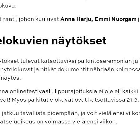
okuva.
Anna Harju, Emmi Nuorgam
 raati, johon kuuluvat
j
 elokuvien näytökset
ytökset tulevat katsottaviksi palkintoseremonian jä
lyhytelokuvat ja pitkät dokumentit nähdään kolmessa
 näytös.
 onlinefestivaali, lippurajoituksia ei ole eli kaikk
at! Myös palkitut elokuvat ovat katsottavissa 21.3. 
atkuu tavallista pidempään, ja voit vielä ensi viiko
atseluoikeus on voimassa vielä ensi viikon.