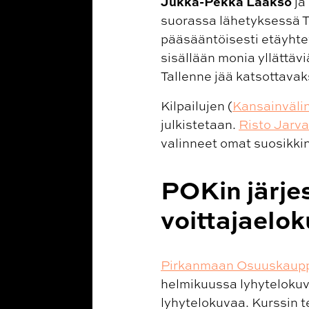
Jukka-Pekka Laakso
ja
suorassa lähetyksessä T
pääsääntöisesti etäyhtey
sisällään monia yllättävi
Tallenne jää katsottavaksi
Kilpailujen (
Kansainvälin
julkistetaan.
Risto Jarva
valinneet omat suosikkin
POKin järje
voittajaelo
Pirkanmaan Osuuskaup
helmikuussa lyhytelokuva
lyhytelokuvaa. Kurssin 