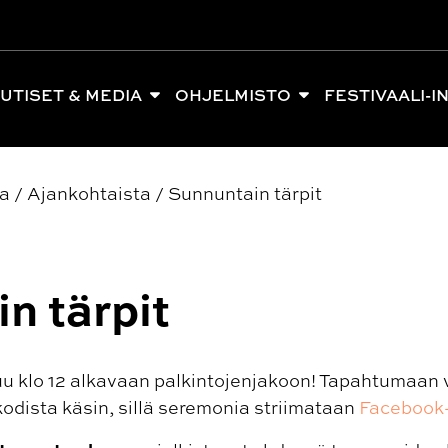
UTISET & MEDIA
OHJELMISTO
FESTIVAALI-I
ia
/
Ajankohtaista
/
Sunnuntain tärpit
n tärpit
uu klo 12 alkavaan palkintojenjakoon! Tapahtumaan v
kodista käsin, sillä seremonia striimataan
Facebook