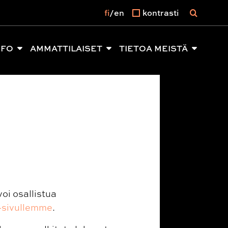
fi
en
kontrasti
NFO
AMMATTILAISET
TIETOA MEISTÄ
oi osallistua
-sivullemme
.