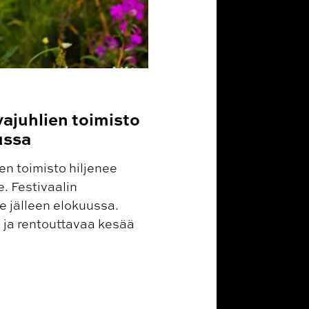
ajuhlien toimisto
ussa
n toimisto hiljenee
. Festivaalin
 jälleen elokuussa.
 ja rentouttavaa kesää