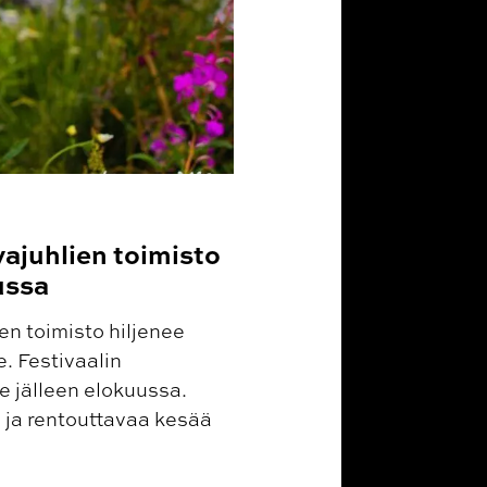
ajuhlien toimisto
ussa
n toimisto hiljenee
. Festivaalin
 jälleen elokuussa.
 ja rentouttavaa kesää