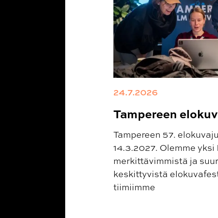
24.7.2026
Tampereen elokuva
Tampereen 57. elokuvajuh
14.3.2027. Olemme yksi
merkittävimmistä ja suu
keskittyvistä elokuvafes
tiimiimme