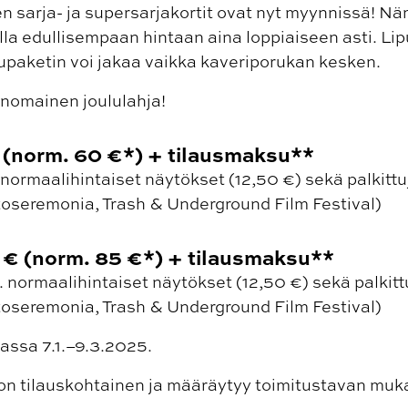
 sarja- ja supersarjakortit ovat nyt myynnissä! Näm
la edullisempaan hintaan aina loppiaiseen asti. Lipu
ppupaketin voi jakaa vaikka kaveriporukan kesken.
inomainen joululahja!
€ (norm. 60 €*) + tilausmaksu**
 normaalihintaiset näytökset (12,50 €) sekä palkitt
ntoseremonia, Trash & Underground Film Festival)
5 € (norm. 85 €*) + tilausmaksu**
. normaalihintaiset näytökset (12,50 €) sekä palkit
ntoseremonia, Trash & Underground Film Festival)
assa 7.1.–9.3.2025.
 on tilauskohtainen ja määräytyy toimitustavan muk