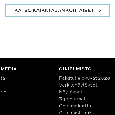
KATSO KAIKKI AJANKOHTAISET
 MEDIA
OHJELMISTO
sta
Palkitut elokuvat 2026
Verkkonäytökset
irje
Näytökset
Tapahtumat
Ohjelmakartta
Ohjelmistohaku