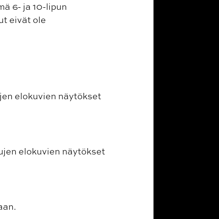
ä 6- ja 10-lipun
t eivät ole
ujen elokuvien näytökset
tujen elokuvien näytökset
aan.