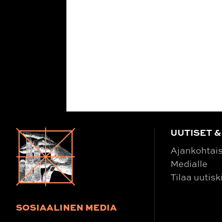
UUTISET &
Ajankohtai
Medialle
Tilaa uutisk
SOSIAALINEN MEDIA