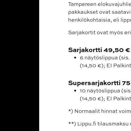
Tampereen elokuvajuhlien
pakkaukset ovat saatavil
henkilökohtaisia, eli li
Sarjakortit ovat myös er
Sarjakortti 49,50 
6 näytöslippua (sis.
(14,50 €); EI Palki
Supersarjakortti 7
10 näytöslippua (sis
(14,50 €); EI Palki
*) Normaalit hinnat voim
**) Lippu.fi tilausmaksu