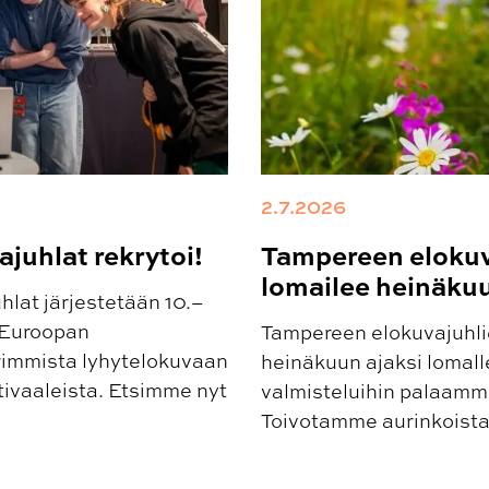
2.7.2026
juhlat rekrytoi!
Tampereen elokuv
lomailee heinäku
lat järjestetään 10.–
 Euroopan
Tampereen elokuvajuhlie
rimmista lyhytelokuvaan
heinäkuun ajaksi lomalle
tivaaleista. Etsimme nyt
valmisteluihin palaamme
Toivotamme aurinkoista