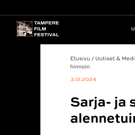
Päävalikko
U
Etusivu
/
Uutiset & Med
hinnoin
3.12.2024
Sarja- ja
alennetui