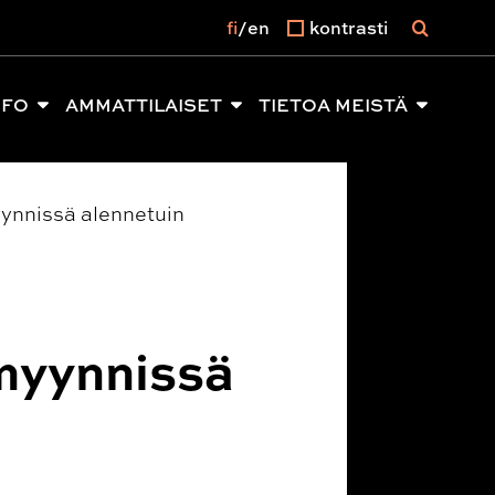
fi
en
kontrasti
NFO
AMMATTILAISET
TIETOA MEISTÄ
myynnissä alennetuin
 myynnissä