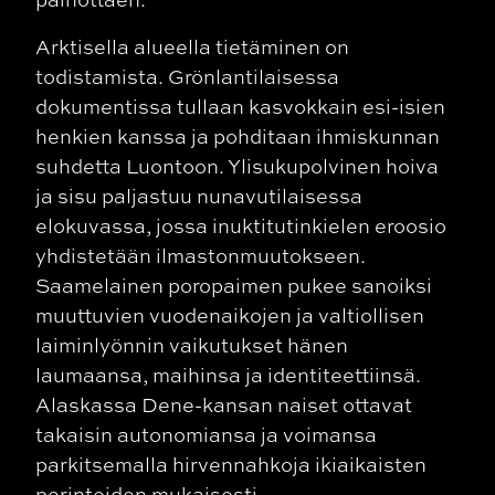
Arktisella alueella tietäminen on
todistamista. Grönlantilaisessa
dokumentissa tullaan kasvokkain esi-isien
henkien kanssa ja pohditaan ihmiskunnan
suhdetta Luontoon. Ylisukupolvinen hoiva
ja sisu paljastuu nunavutilaisessa
elokuvassa, jossa inuktitutinkielen eroosio
yhdistetään ilmastonmuutokseen.
Saamelainen poropaimen pukee sanoiksi
muuttuvien vuodenaikojen ja valtiollisen
laiminlyönnin vaikutukset hänen
laumaansa, maihinsa ja identiteettiinsä.
Alaskassa Dene-kansan naiset ottavat
takaisin autonomiansa ja voimansa
parkitsemalla hirvennahkoja ikiaikaisten
perinteiden mukaisesti.