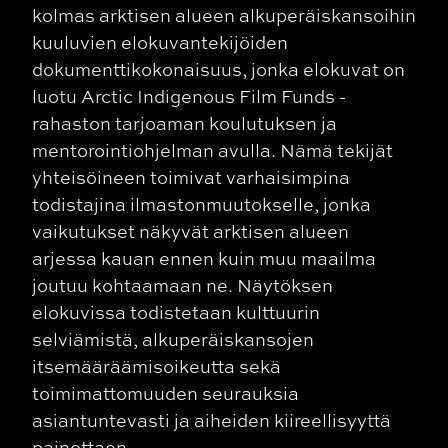
kolmas arktisen alueen alkuperäiskansoihin
kuuluvien elokuvantekijöiden
dokumenttikokonaisuus, jonka elokuvat on
luotu Arctic Indigenous Film Funds -
rahaston tarjoaman koulutuksen ja
mentorointiohjelman avulla. Nämä tekijät
yhteisöineen toimivat varhaisimpina
todistajina ilmastonmuutokselle, jonka
vaikutukset näkyvät arktisen alueen
arjessa kauan ennen kuin muu maailma
joutuu kohtaamaan ne. Näytöksen
elokuvissa todistetaan kulttuurin
selviämistä, alkuperäiskansojen
itsemääräämisoikeutta sekä
toimimattomuuden seurauksia
asiantuntevasti ja aiheiden kiireellisyyttä
painottaen.