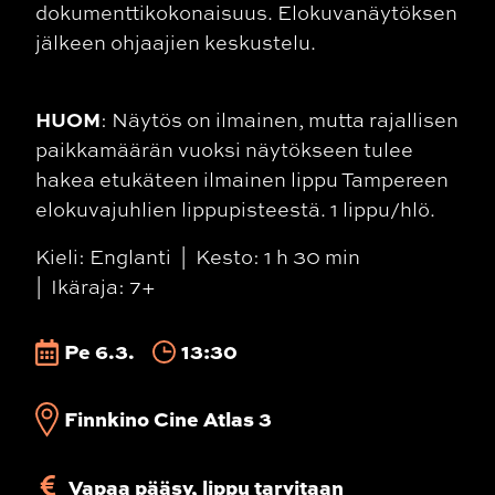
dokumenttikokonaisuus. Elokuvanäytöksen
jälkeen ohjaajien keskustelu.
HUOM
: Näytös on ilmainen, mutta rajallisen
paikkamäärän vuoksi näytökseen tulee
hakea etukäteen ilmainen lippu Tampereen
elokuvajuhlien lippupisteestä. 1 lippu/hlö.
Kieli: Englanti
Kesto: 1 h 30 min
Ikäraja: 7+
Pe 6.3.
13:30
Finnkino Cine Atlas 3
Vapaa pääsy, lippu tarvitaan