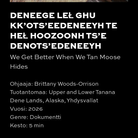
DENEEGE LEŁ GHU
KK’OTS’EEDENEEYH TE
HEŁ HOOZOONH TS’E
DENOTS’EDENEEYH
We Get Better When We Tan Moose
Hides
Ohjaaja: Brittany Woods-Orrison
Tuotantomaa: Upper and Lower Tanana
Dene Lands, Alaska, Yhdysvallat
Vuosi: 2026
Genre: Dokumentti
Kesto: 5 min