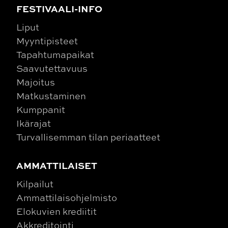
FESTIVAALI-INFO
Liput
Myyntipisteet
Tapahtumapaikat
Saavutettavuus
Majoitus
Matkustaminen
Kumppanit
Ikärajat
Turvallisemman tilan periaatteet
AMMATTILAISET
Kilpailut
Ammattilaisohjelmisto
Elokuvien krediitit
Akkreditointi