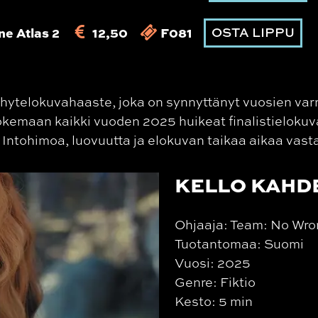
ne Atlas 2
12,50
F081
OSTA LIPPU
hytelokuvahaaste, joka on synnyttänyt vuosien varr
emaan kaikki vuoden 2025 huikeat finalistielokuvat
Intohimoa, luovuutta ja elokuvan taikaa aikaa vast
KELLO KAHD
Ohjaaja: Team: No Wro
Tuotantomaa: Suomi
Vuosi: 2025
Genre: Fiktio
Kesto: 5 min