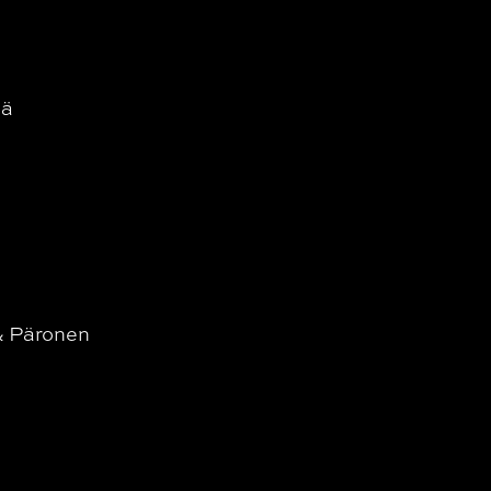
dä
& Päronen