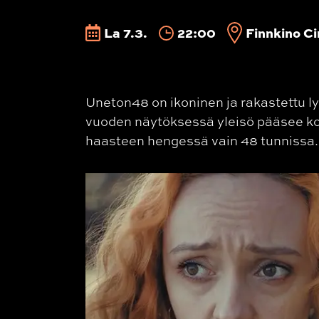
La 7.3.
22:00
Finnkino Ci
Uneton48 on ikoninen ja rakastettu ly
vuoden näytöksessä yleisö pääsee kok
haasteen hengessä vain 48 tunnissa. 