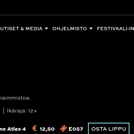
UTISET & MEDIA
OHJELMISTO
FESTIVAALI-I
haimmistoa.
n
Ikäraja: 12+
ne Atlas 4
12,50
E057
OSTA LIPPU