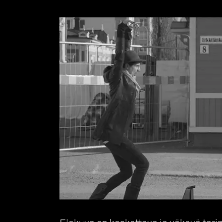
Elokuva on koskettava ja väkevä tari