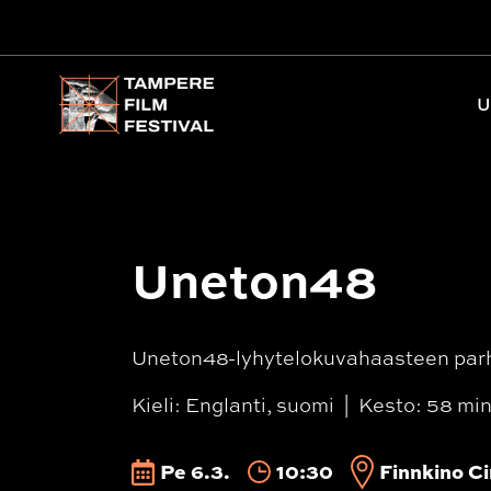
Päävalikko
U
Uneton48
Uneton48-lyhytelokuvahaasteen par
Kieli: Englanti, suomi
Kesto: 58 mi
Pe 6.3.
10:30
Finnkino Ci