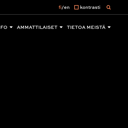
fi
en
kontrasti
NFO
AMMATTILAISET
TIETOA MEISTÄ