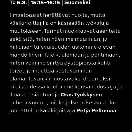
To 5.3. | 15:15–16:15 | Suomeksi
Ilmastoasiat herättävät huolta, mutta
käsikirjoittajilla on käsissään työkaluja
muutokseen. Tarinat muokkaavat asenteita
sekä sitä, miten näemme maailman, ja
millaisen tulevaisuuden uskomme olevan
mahdollinen. Tule kuulemaan ja pohtimaan,
miten voimme siirtyä dystopioista kohti
toivoa ja muuttaa kestävämmän
elämäntavan kiinnostavaksi draamaksi.
Tilaisuudessa kuulemme kansanedustaja ja
Oras Tynkkysen
ilmastoasiantuntija
puheenvuoron, minkä jälkeen keskustelua
Petja Peltomaa
johdattelee käsikirjoittaja
.