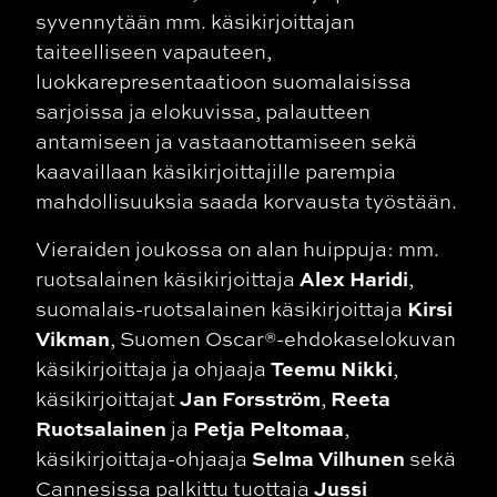
syvennytään mm. käsikirjoittajan
taiteelliseen vapauteen,
luokkarepresentaatioon suomalaisissa
sarjoissa ja elokuvissa, palautteen
antamiseen ja vastaanottamiseen sekä
kaavaillaan käsikirjoittajille parempia
mahdollisuuksia saada korvausta työstään.
Vieraiden joukossa on alan huippuja: mm.
Alex Haridi
ruotsalainen käsikirjoittaja
,
Kirsi
suomalais-ruotsalainen käsikirjoittaja
Vikman
, Suomen Oscar®-ehdokaselokuvan
Teemu Nikki
käsikirjoittaja ja ohjaaja
,
Jan Forsström
Reeta
käsikirjoittajat
,
Ruotsalainen
Petja Peltomaa
ja
,
Selma Vilhunen
käsikirjoittaja-ohjaaja
sekä
Jussi
Cannesissa palkittu tuottaja