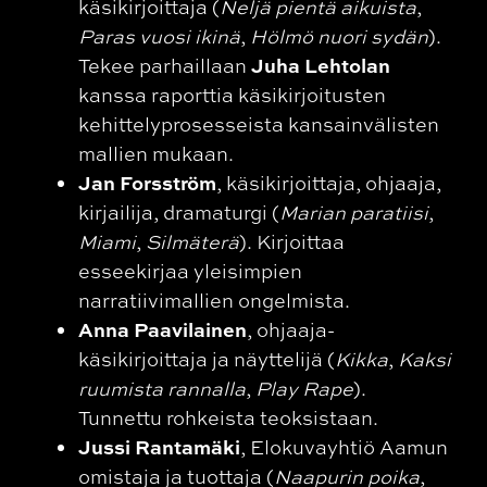
käsikirjoittaja (
Neljä pientä aikuista
,
Paras vuosi ikinä
,
Hölmö nuori sydän
).
Juha Lehtolan
Tekee parhaillaan
kanssa raporttia käsikirjoitusten
kehittelyprosesseista kansainvälisten
mallien mukaan.
Jan Forsström
, käsikirjoittaja, ohjaaja,
kirjailija, dramaturgi (
Marian paratiisi
,
Miami
,
Silmäterä
). Kirjoittaa
esseekirjaa yleisimpien
narratiivimallien ongelmista.
Anna Paavilainen
, ohjaaja-
käsikirjoittaja ja näyttelijä (
Kikka
,
Kaksi
ruumista rannalla
,
Play Rape
).
Tunnettu rohkeista teoksistaan.
Jussi Rantamäki
, Elokuvayhtiö Aamun
omistaja ja tuottaja (
Naapurin poika
,