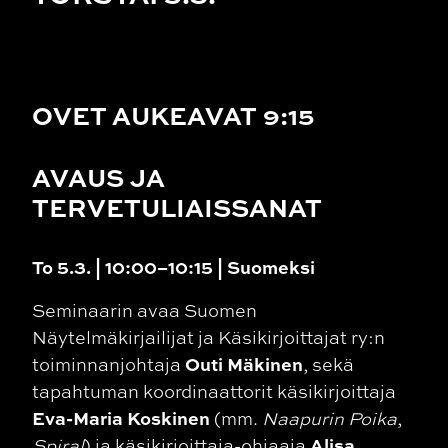
OVET AUKEAVAT 9:15
AVAUS JA
TERVETULIAISSANAT
To 5.3. | 10:00–10:15 | Suomeksi
Seminaarin avaa Suomen
Näytelmäkirjailijat ja Käsikirjoittajat ry:n
Outi Mäkinen
toiminnanjohtaja
, sekä
tapahtuman koordinaattorit käsikirjoittaja
Eva-Maria Koskinen
(mm.
Naapurin Poika
,
Alisa
Spiral
) ja käsikirjoittaja-ohjaaja