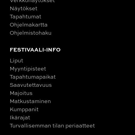
Verkkonäytökset
Näytökset
Tapahtumat
Ohjelmakartta
Ohjelmistohaku
FESTIVAALI-INFO
Liput
Myyntipisteet
Tapahtumapaikat
Saavutettavuus
Majoitus
Matkustaminen
Kumppanit
Ikärajat
Turvallisemman tilan periaatteet