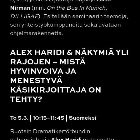
Nirman
(mm.
On the Bus In Munich
,
DILLIGAF
). Esitellään seminaarin teemoja,
sen yhteistyökumppaneita sekä avataan
ohjelmarakennetta.
ALEX HARIDI & NÄKYMIÄ YLI
RAJOJEN – MISTÄ
HYVINVOIVA JA
MENESTYVÄ
KÄSIKIRJOITTAJA ON
TEHTY?
To 5.3. | 10:15–11:45 | Suomeksi
Ruotsin Dramatikerförbundin
Alex Haridi
puheenjohtaja
on tunnettu