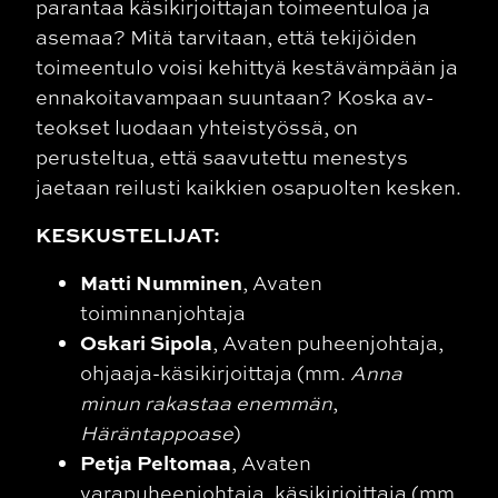
parantaa käsikirjoittajan toimeentuloa ja
asemaa? Mitä tarvitaan, että tekijöiden
toimeentulo voisi kehittyä kestävämpään ja
ennakoitavampaan suuntaan? Koska av-
teokset luodaan yhteistyössä, on
perusteltua, että saavutettu menestys
jaetaan reilusti kaikkien osapuolten kesken.
KESKUSTELIJAT:
Matti Numminen
, Avaten
toiminnanjohtaja
Oskari Sipola
, Avaten puheenjohtaja,
ohjaaja-käsikirjoittaja (mm.
Anna
minun rakastaa enemmän
,
Häräntappoase
)
Petja Peltomaa
, Avaten
varapuheenjohtaja, käsikirjoittaja (mm.