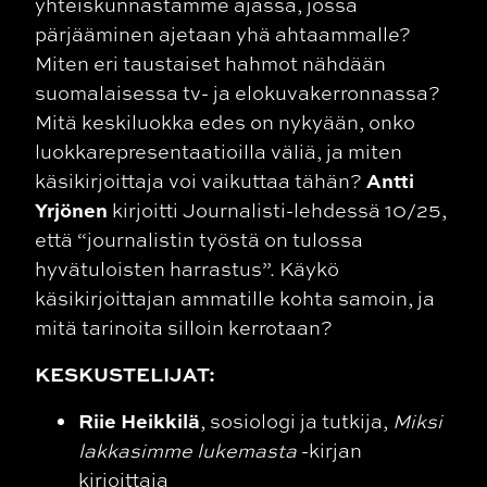
yhteiskunnastamme ajassa, jossa
pärjääminen ajetaan yhä ahtaammalle?
Miten eri taustaiset hahmot nähdään
suomalaisessa tv- ja elokuvakerronnassa?
Mitä keskiluokka edes on nykyään, onko
luokkarepresentaatioilla väliä, ja miten
Antti
käsikirjoittaja voi vaikuttaa tähän?
Yrjönen
kirjoitti Journalisti-lehdessä 10/25,
että “journalistin työstä on tulossa
hyvätuloisten harrastus”. Käykö
käsikirjoittajan ammatille kohta samoin, ja
mitä tarinoita silloin kerrotaan?
KESKUSTELIJAT:
Riie Heikkilä
, sosiologi ja tutkija,
Miksi
lakkasimme lukemasta
-kirjan
kirjoittaja