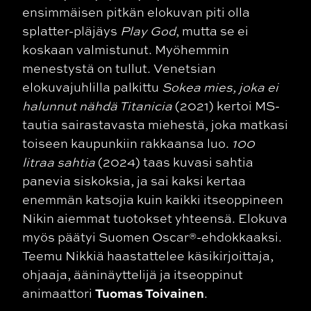
ensimmäisen pitkän elokuvan piti olla
splatter-pläjäys
Play God
, mutta se ei
koskaan valmistunut. Myöhemmin
menestystä on tullut. Venetsian
elokuvajuhlilla palkittu
Sokea mies, joka ei
halunnut nähdä Titanicia
(2021) kertoi MS-
tautia sairastavasta miehestä, joka matkasi
toiseen kaupunkiin rakkaansa luo.
100
litraa sahtia
(2024) taas kuvasi sahtia
panevia siskoksia, ja sai kaksi kertaa
enemmän katsojia kuin kaikki itseoppineen
Nikin aiemmat tuotokset yhteensä. Elokuva
myös päätyi Suomen Oscar®-ehdokkaaksi.
Teemu Nikkiä haastattelee käsikirjoittaja,
ohjaaja, ääninäyttelijä ja itseoppinut
Tuomas Toivainen
animaattori
.