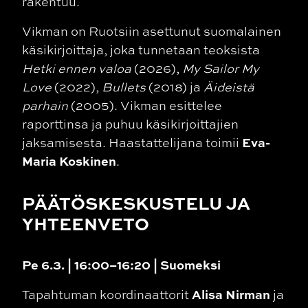
rakentuu.
Vikman on Ruotsiin asettunut suomalainen
käsikirjoittaja, joka tunnetaan teoksista
Hetki ennen valoa
(2026),
My Sailor My
Love
(2022),
Bullets
(2018) ja
Äideistä
parhain
(2005). Vikman esittelee
raporttinsa ja puhuu käsikirjoittajien
Eva-
jaksamisesta. Haastattelijana toimii
Maria Koskinen
.
PÄÄTÖSKESKUSTELU JA
YHTEENVETO
Pe 6.3. | 16:00–16:20 | Suomeksi
Alisa Nirman
Tapahtuman koordinaattorit
ja