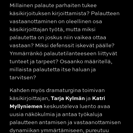
Millainen palaute parhaiten tukee
käsikirjoituksen kirjoittamista? Palautteen
vastaanottaminen on oleellinen osa
käsikirjoittajan työtä, mutta miksi
palautetta on joskus niin vaikea ottaa
vastaan? Miksi defenssit iskevät päälle?
Ymmärränkö palautetilanteeseen liittyvät
tunteet ja tarpeet? Osaanko määritellä,
millaista palautetta itse haluan ja
tarvitsen?
Kahden myös dramaturgina toimivan
Tarja Kylmän
Katri
käsikirjoittajan,
ja
Myllyniemen
keskusteleva luento avaa
uusia näkökulmia ja antaa työkaluja
palautteen antamisen ja vastaanottamisen
dynamiikan ymmärtämiseen, pureutuu