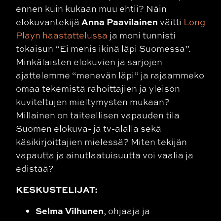
ennen kuin kukaan muu ehtii? Näin
Anna Paavilainen
elokuvantekijä
väitti
Long
Playn haastattelussa
ja moni tunnisti
tokaisun “Ei menis ikinä läpi Suomessa”.
Minkälaisten elokuvien ja sarjojen
ajattelemme “menevän läpi” ja rajaammeko
omaa tekemistä rahoittajien ja yleisön
kuviteltujen mieltymysten mukaan?
Millainen on taiteellisen vapauden tila
Suomen elokuva- ja tv-alalla sekä
käsikirjoittajien mielessä? Miten tekijän
vapautta ja ainutlaatuisuutta voi vaalia ja
edistää?
KESKUSTELIJAT:
Selma Vilhunen
, ohjaaja ja