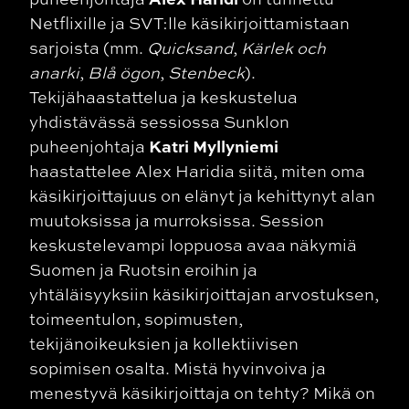
Netflixille ja SVT:lle käsikirjoittamistaan
sarjoista (mm.
Quicksand
,
Kärlek och
anarki
,
Blå ögon
,
Stenbeck
).
Tekijähaastattelua ja keskustelua
yhdistävässä sessiossa Sunklon
Katri Myllyniemi
puheenjohtaja
haastattelee Alex Haridia siitä, miten oma
käsikirjoittajuus on elänyt ja kehittynyt alan
muutoksissa ja murroksissa. Session
keskustelevampi loppuosa avaa näkymiä
Suomen ja Ruotsin eroihin ja
yhtäläisyyksiin käsikirjoittajan arvostuksen,
toimeentulon, sopimusten,
tekijänoikeuksien ja kollektiivisen
sopimisen osalta. Mistä hyvinvoiva ja
menestyvä käsikirjoittaja on tehty? Mikä on