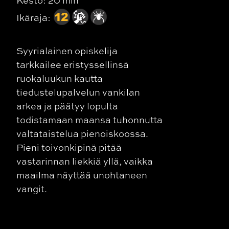
Kesto: 20 min
Ikäraja:
Syyrialainen opiskelija
tarkkailee eristyssellinsä
ruokaluukun kautta
tiedustelupalvelun vankilan
arkea ja päätyy lopulta
todistamaan maansa tuhonnutta
valtataistelua pienoiskoossa.
Pieni toivonkipinä pitää
vastarinnan liekkiä yllä, vaikka
maailma näyttää unohtaneen
vangit.