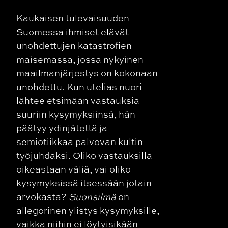
Kaukaisen tulevaisuuden
Suomessa ihmiset elävät
unohdettujen katastrofien
maisemassa, jossa nykyinen
maailmanjärjestys on kokonaan
unohdettu. Kun utelias nuori
lähtee etsimään vastauksia
suuriin kysymyksiinsä, hän
päätyy ydinjätettä ja
semiotiikkaa palvovan kultin
työjuhdaksi. Oliko vastauksilla
oikeastaan väliä, vai oliko
kysymyksissä itsessään jotain
arvokasta?
Suonsilmä
on
allegorinen ylistys kysymyksille,
vaikka niihin ei löytyisikään