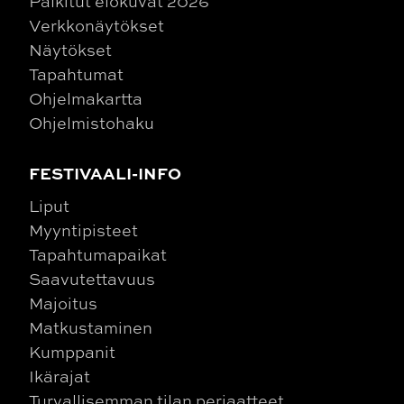
Palkitut elokuvat 2026
Verkkonäytökset
Näytökset
Tapahtumat
Ohjelmakartta
Ohjelmistohaku
FESTIVAALI-INFO
Liput
Myyntipisteet
Tapahtumapaikat
Saavutettavuus
Majoitus
Matkustaminen
Kumppanit
Ikärajat
Turvallisemman tilan periaatteet