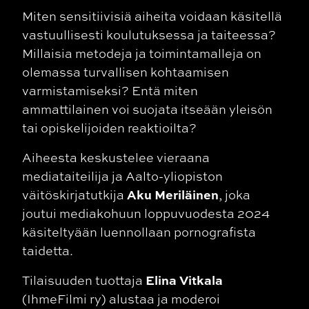
Miten sensitiivisiä aiheita voidaan käsitellä
vastuullisesti koulutuksessa ja taiteessa?
Millaisia metodeja ja toimintamalleja on
olemassa turvallisen kohtaamisen
varmistamiseksi? Entä miten
ammattilainen voi suojata itseään yleisön
tai opiskelijoiden reaktioilta?
Aiheesta keskustelee vieraana
mediataiteilija ja Aalto-yliopiston
Aku Meriläinen
väitöskirjatutkija
, joka
joutui mediakohuun loppuvuodesta 2024
käsiteltyään luennollaan pornografista
taidetta.
Elina Vitkala
Tilaisuuden tuottaja
(IhmeFilmi ry) alustaa ja moderoi