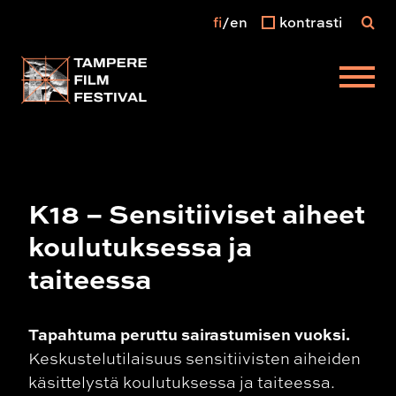
fi
en
kontrasti
Päävalikko
K18 – Sensitiiviset aiheet
koulutuksessa ja
taiteessa
Tapahtuma peruttu sairastumisen vuoksi.
Keskustelutilaisuus sensitiivisten aiheiden
käsittelystä koulutuksessa ja taiteessa.