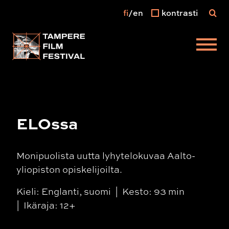
fi
en
kontrasti
Päävalikko
ELOssa
Monipuolista uutta lyhytelokuvaa Aalto-
yliopiston opiskelijoilta.
Kieli: Englanti, suomi
Kesto: 93 min
Ikäraja: 12+