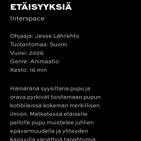
ETÄISYYKSIÄ
Interspace
Ohjaaja: Jesse Lähilehto
Tuotantomaa: Suomi
Vuosi: 2026
Genre: Animaatio
Kesto: 16 min
Hämäränä syysiltana pupu ja
orava pyrkivät toistamaan pupun
kotibileissä kokeman merkillisen
ilmiön. Matkatessa etäiselle
pellolle pupu muistelee juhlien
epävarmuudella ja yhteyden
kaipuulla värjättyjä tapahtumia.