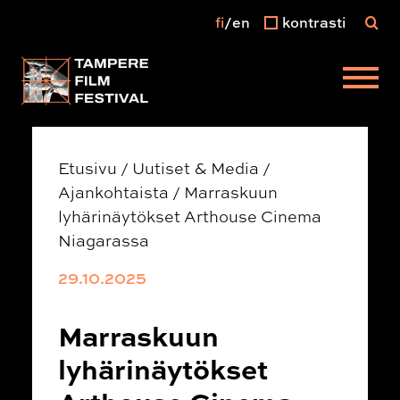
fi
en
kontrasti
Päävalikko
Etusivu
/
Uutiset & Media
/
Ajankohtaista
/
Marraskuun
lyhärinäytökset Arthouse Cinema
Niagarassa
29.10.2025
Marraskuun
lyhärinäytökset