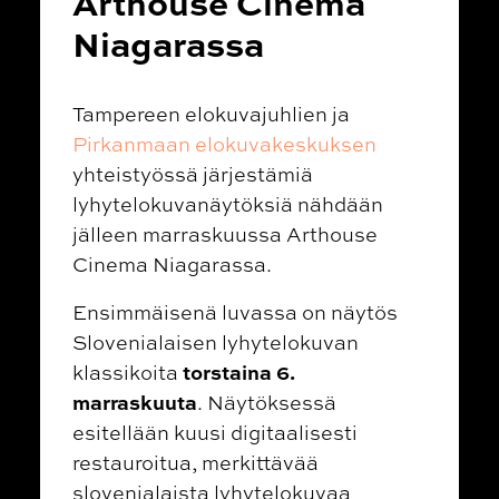
Arthouse Cinema
Niagarassa
Tampereen elokuvajuhlien ja
Pirkanmaan elokuvakeskuksen
yhteistyössä järjestämiä
lyhytelokuvanäytöksiä nähdään
jälleen marraskuussa Arthouse
Cinema Niagarassa.
Ensimmäisenä luvassa on näytös
Slovenialaisen lyhytelokuvan
torstaina 6.
klassikoita
marraskuuta
.
Näytöksessä
esitellään kuusi digitaalisesti
restauroitua, merkittävää
slovenialaista lyhytelokuvaa