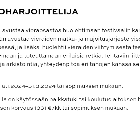
OHARJOITTELIJA
a avustaa vieraosastoa huolehtimaan festivaalin kan
Hän avustaa vieraiden matka- ja majoitusjärjestelyis
ssä, ja lisäksi huolehtii vieraiden viihtymisestä fest
an ja toteuttamaan erilaisia retkiä. Tehtäviin liitty
 ja arkistointia, yhteydenpitoa eri tahojen kanssa se
o 8.1.2024–31.3.2024 tai sopimuksen mukaan.
lla on käytössään palkkatuki tai koulutuslaitoksen h
ason korvaus 1331 €/kk tai sopimuksen mukaan.