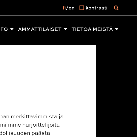
fi
en
kontrasti
NFO
AMMATTILAISET
TIETOA MEISTÄ
pan merkittävimmistä ja
miimme harjoittelijoita
dollisuuden päästä