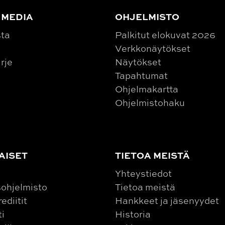
 MEDIA
OHJELMISTO
sta
Palkitut elokuvat 2026
Verkkonäytökset
irje
Näytökset
Tapahtumat
Ohjelmakartta
Ohjelmistohaku
AISET
TIETOA MEISTÄ
Yhteystiedot
ohjelmisto
Tietoa meistä
ediitit
Hankkeet ja jäsenyydet
ti
Historia