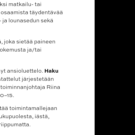
si matkailu- tai
ta osaamista täydentävää
- ja lounasedun sekä
ä, joka sietää paineen
kokemusta ja/tai
Haku
hyt ansioluettelo.
tattelut järjestetään
 toiminnanjohtaja Riina
10–15.
ttää toimintamallejaan
kupuolesta, iästä,
riippumatta.