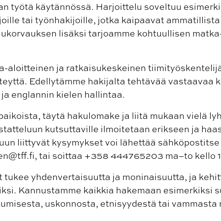
 työtä käytännössä. Harjoittelu soveltuu esimerkik
oille tai työnhakijoille, jotka kaipaavat ammatillis
lukorvauksen lisäksi tarjoamme kohtuullisen matka
a-aloitteinen ja ratkaisukeskeinen tiimityöskentelij
hteyttä. Edellytämme hakijalta tehtävää vastaavaa 
a englannin kielen hallintaa.
upaikoista, täytä hakulomake ja liitä mukaan vielä ly
statteluun kutsuttaville ilmoitetaan erikseen ja haas
un liittyvät kysymykset voi lähettää sähköpostitse
en@tff.fi, tai soittaa +358 444765203 ma–to kello 
 tukee yhdenvertaisuutta ja moninaisuutta, ja kehi
ksi. Kannustamme kaikkia hakemaan esimerkiksi su
umisesta, uskonnosta, etnisyydestä tai vammasta 