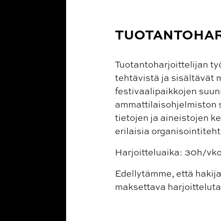
TUOTANTOHAR
Tuotantoharjoittelijan ty
tehtävistä ja sisältävä
festivaalipaikkojen suun
ammattilaisohjelmiston s
tietojen ja aineistojen k
erilaisia organisointiteht
Harjoitteluaika: 30h/vk
Edellytämme, että hakija
maksettava harjoittelut