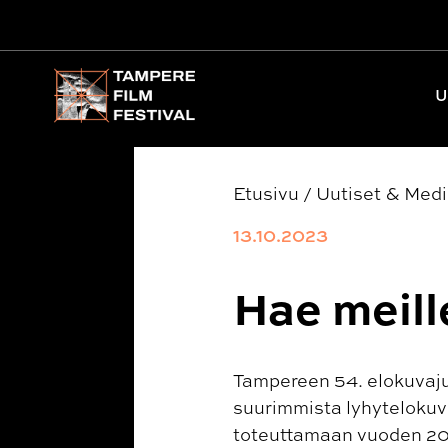
Päävalikko
U
Etusivu
/
Uutiset & Med
13.10.2023
Hae meill
Tampereen 54. elokuvaju
suurimmista lyhytelokuva
toteuttamaan vuoden 202