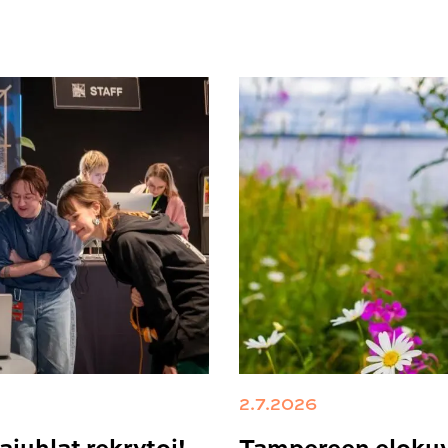
2.7.2026
juhlat rekrytoi!
Tampereen elokuv