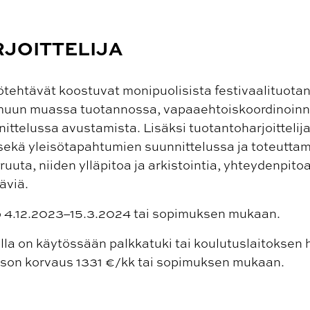
JOITTELIJA
ötehtävät koostuvat monipuolisista festivaalituotant
t muun muassa tuotannossa, vapaaehtoiskoordinoinn
nittelussa avustamista. Lisäksi tuotantoharjoittelij
ekä yleisötapahtumien suunnittelussa ja toteuttamis
eruuta, niiden ylläpitoa ja arkistointia, yhteydenpit
äviä.
o 4.12.2023–15.3.2024 tai sopimuksen mukaan.
lla on käytössään palkkatuki tai koulutuslaitoksen h
ason korvaus 1331 €/kk tai sopimuksen mukaan.