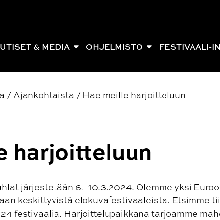
UTISET & MEDIA
OHJELMISTO
FESTIVAALI-I
ia
/
Ajankohtaista
/
Hae meille harjoitteluun
e harjoitteluun
hlat järjestetään 6.–10.3.2024. Olemme yksi Euroo
an keskittyvistä elokuvafestivaaleista. Etsimme tii
4 festivaalia. Harjoittelupaikkana tarjoamme mah