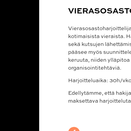
VIERASOSAST
Vierasosastoharjoittelij
kotimaisista vieraista. 
sekä kutsujen lähettämise
pääsee myös suunnittelema
keruuta, niiden ylläpitoa
organisointitehtäviä.
Harjoitteluaika: 30h/vk
Edellytämme, että hakija
maksettava harjoittelut