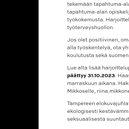
tekemään tapahtuma-alan
tapahtuma-alan opiskelij
työkokemusta. Harjoitte
työterveyshuollon.
Jos olet positiivinen, om
alla työskentelyä, ota y
koulutusta sekä suomen j
Lue alta lisää harjoittel
päättyy 31.10.2023
. Haa
marraskuun aikana. Haku
Mikkoselle, riina.mikkon
Tampereen elokuvajuhlat
ekologisesti kestävämmi
seksuaalisesta suuntaut