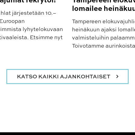
lomailee heinäku
lat järjestetään 10.–
 Euroopan
Tampereen elokuvajuhlie
rimmista lyhytelokuvaan
heinäkuun ajaksi lomalle
tivaaleista. Etsimme nyt
valmisteluihin palaamme
Toivotamme aurinkoista
KATSO KAIKKI AJANKOHTAISET