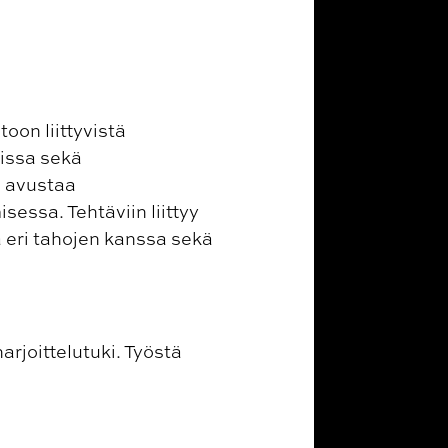
oon liittyvistä
issa sekä
a avustaa
essa. Tehtäviin liittyy
oa eri tahojen kanssa sekä
arjoittelutuki. Työstä