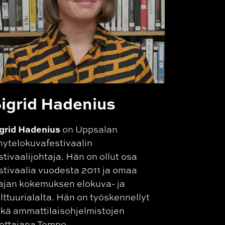
igrid Hadenius
grid Hadenius
on Uppsalan
hytelokuvafestivaalin
stivaalijohtaja. Hän on ollut osa
stivaalia vuodesta 2011 ja omaa
ajan kokemuksen elokuva- ja
lttuurialalta. Hän on työskennellyt
kä ammattilaisohjelmistojen
ottajana Tempo-