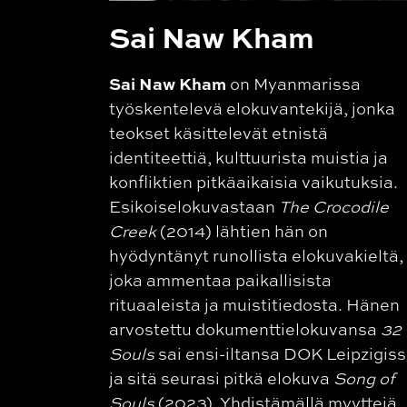
Sai Naw Kham
Sai Naw Kham
on Myanmarissa
työskentelevä elokuvantekijä, jonka
teokset käsittelevät etnistä
identiteettiä, kulttuurista muistia ja
konfliktien pitkäaikaisia vaikutuksia.
Esikoiselokuvastaan
The Crocodile
Creek
(2014) lähtien hän on
hyödyntänyt runollista elokuvakieltä,
joka ammentaa paikallisista
rituaaleista ja muistitiedosta. Hänen
arvostettu dokumenttielokuvansa
32
Souls
sai ensi-iltansa DOK Leipzigiss
ja sitä seurasi pitkä elokuva
Song of
Souls
(2023). Yhdistämällä myyttejä