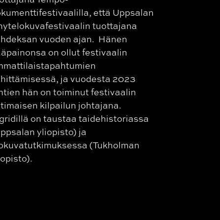
kumenttifestivaalilla, että Uppsalan
hytelokuvafestivaalin tuottajana
hdeksan vuoden ajan.
Hänen
äpainonsa on ollut festivaalin
mattilaistapahtumien
hittämisessä, ja vuodesta 2023
htien hän on toiminut festivaalin
timaisen kilpailun johtajana.
gridillä on taustaa taidehistoriassa
ppsalan yliopisto) ja
okuvatutkimuksessa (Tukholman
iopisto).