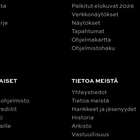
sta
Palkitut elokuvat 2026
Verkkonäytökset
irje
Näytökset
Tapahtumat
Ohjelmakartta
Ohjelmistohaku
AISET
TIETOA MEISTÄ
Yhteystiedot
ohjelmisto
Tietoa meistä
ediitit
Hankkeet ja jäsenyydet
ti
Historia
aille
Arkisto
Vastuullisuus