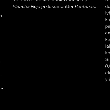
Mancha Roja
ja dokumenttia
Ventanas
.
do
ly
ia
ka
pä
am
ke
lä
ko
Si
s
(U
s
el
-
yl
 -