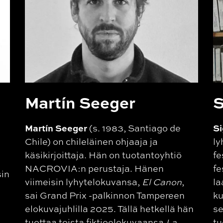
Mart
ín Seeger
S
Martín Seeger
Si
(s. 1983, Santiago de
Chile) on chileläinen ohjaaja ja
ly
käsikirjoittaja. Hän on tuotantoyhtiö
fe
NACROVIA:n perustaja. Hänen
fe
sin
viimeisin lyhytelokuvansa,
El Canon
,
la
sai Grand Prix -palkinnon Tampereen
ku
elokuvajuhlilla 2025. Tällä hetkellä hän
se
tuottaa toista fiktioelokuvaansa
La
tu