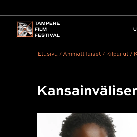
Päävalikko
U
Etusivu
/
Ammattilaiset
/
Kilpailut
/
K
Kansainvälisen