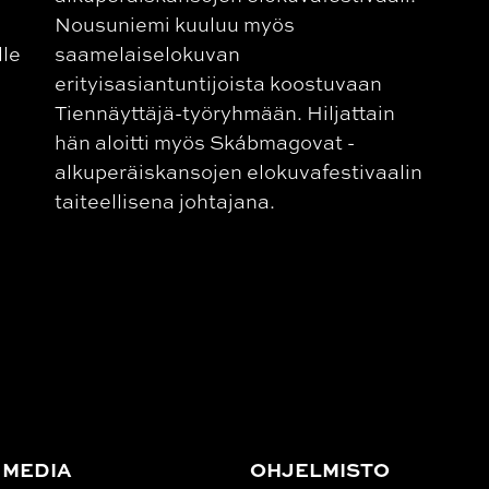
Nousuniemi kuuluu myös
lle
saamelaiselokuvan
erityisasiantuntijoista koostuvaan
Tiennäyttäjä-työryhmään. Hiljattain
hän aloitti myös Skábmagovat -
alkuperäiskansojen elokuvafestivaalin
taiteellisena johtajana.
 MEDIA
OHJELMISTO