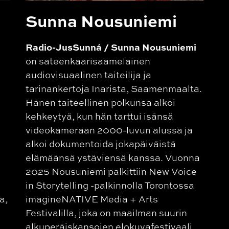
Sunna Nousuniemi
Radio-JusSunná / Sunna Nousuniemi
on sateenkaarisaamelainen
audiovisuaalinen taiteilija ja
tarinankertoja Inarista, Saamenmaalta.
Hänen taiteellinen polkunsa alkoi
kehkeytyä, kun hän tarttui isänsä
videokameraan 2000-luvun alussa ja
alkoi dokumentoida jokapäiväistä
elämäänsä ystäviensä kanssa. Vuonna
2025 Nousuniemi palkittiin New Voice
in Storytelling -palkinnolla Torontossa
a,
imagineNATIVE Media + Arts
Festivalilla, joka on maailman suurin
alkuperäiskansojen elokuvafestivaali.