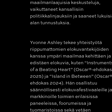
maailmanlaajuisia keskusteluja,
vaikuttaneet kansallisiin
politiikkalinjauksiin ja saaneet lukuis
alan tunnustuksia.
Yvonne Ashley tekee yhteistyötä
riippumattomien elokuvantekijöiden
kanssa ympäri maailmaa kehittäen ja
edistäen elokuvia, kuten “Instrument
of a Beating Heart” (Oscar®-ehdoka
2025) ja “Island in Between” (Oscar®
ehdokas 2024). Hän osallistuu
säännöllisesti elokuvafestivaaleille ja
markkinoille toimien erilaisissa
paneeleissa, foorumeissa ja
tuomaristoissa sekä vetäen