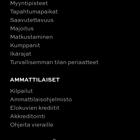
Myyntipisteet
Tapahtumapaikat
Saavutettavuus
Majoitus
Matkustaminen
Kumppanit
Ikärajat
Turvallisemman tilan periaatteet
AMMATTILAISET
Kilpailut
Ammattilaisohjelmisto
Elokuvien krediitit
Akkreditointi
Ohjeita vieraille