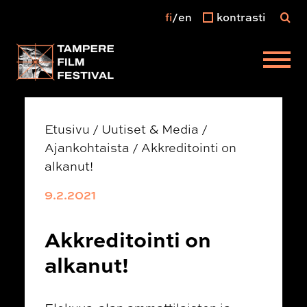
fi
en
kontrasti
Päävalikko
Etusivu
/
Uutiset & Media
/
Ajankohtaista
/
Akkreditointi on
alkanut!
9.2.2021
Akkreditointi on
alkanut!